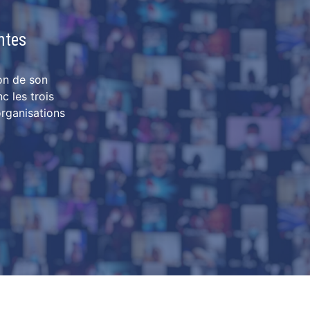
ntes
on de son
c les trois
organisations