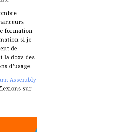
nombre
inanceurs
 de formation
mation si je
ment de
t la doxa des
ons d’usage.
arn Assembly
flexions sur