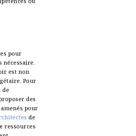
ompétences ou
ces pour
s nécessaire.
oir est non
étaire. Pour
s de
 proposer des
t amenés pour
rchitectes
de
de ressources
ant.