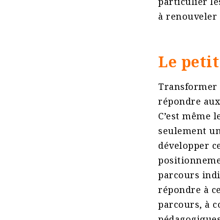
particulier l
à renouveler 
Le peti
Transformer 
répondre aux 
C’est même le
seulement un
développer ce
positionneme
parcours ind
répondre à c
parcours, à c
pédagogiques.