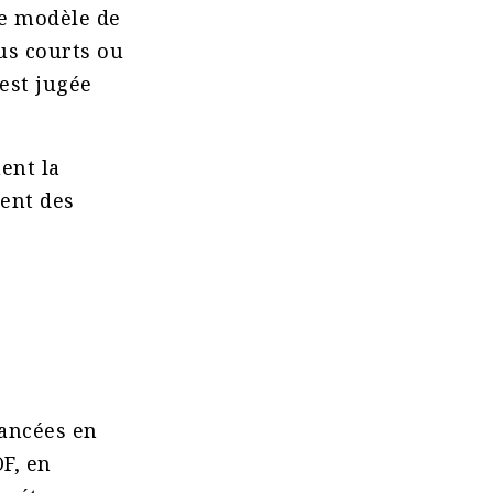
le modèle de
lus courts ou
 est jugée
ent la
ment des
vancées en
OF, en