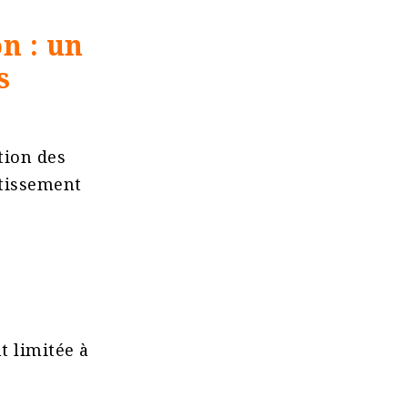
n : un
s
ation des
stissement
t limitée à