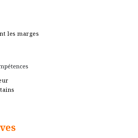
ant les marges
mpétences​
eur
tains
ives