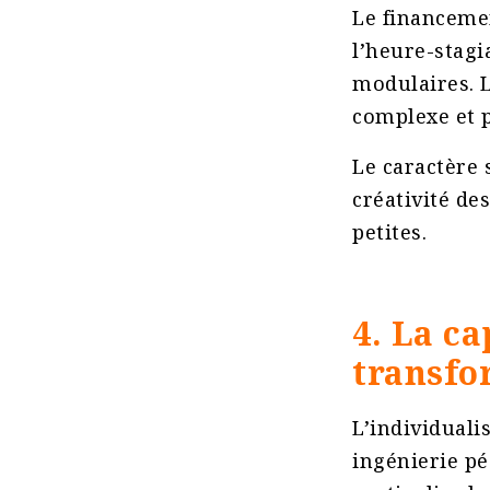
Le financeme
l’heure-stagi
modulaires. L
complexe et 
Le caractère 
créativité de
petites​.
4. La ca
transfo
L’individuali
ingénierie pé