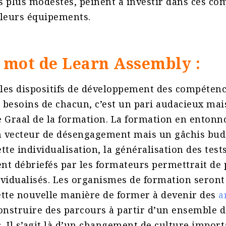
es plus modestes, peinent à investir dans ces c
leurs équipements​.
t mot de Learn Assembly :
les dispositifs de développement des compéten
besoins de chacun, c’est un pari audacieux mai
 Graal de la formation. La formation en entonn
 vecteur de désengagement mais un gâchis budg
tte individualisation, la généralisation des test
nt débriefés par les formateurs permettrait de
ividualisés. Les organismes de formation seron
ette nouvelle manière de former à devenir des
a
onstruire des parcours à partir d’un ensemble 
 Il s’agit là d’un changement de culture import