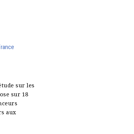
 France
tude sur les
pose sur 18
anceurs
rs aux