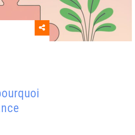
 pourquoi
ance