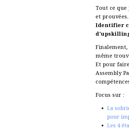
Tout ce que 
et prouvées
Identifier
d'upskillin
Finalement, 
même trouvé
Et pour fair
Assembly Pap
compétences
Focus sur :
La sobr
pour im
Les 4 ét