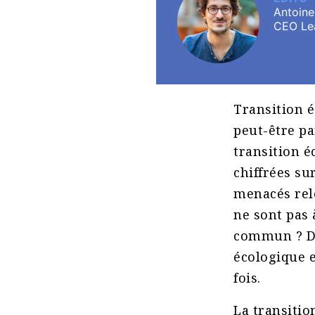
Antoine
CEO Le
Transition é
peut-être pa
transition é
chiffrées su
menacés relè
ne sont pas
commun ? Dif
écologique e
fois.
La transitio