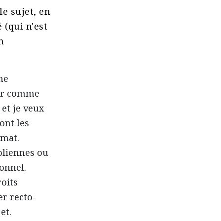
e sujet, en
(qui n'est
n
me
ser comme
et je veux
ont les
imat.
oliennes ou
ionnel.
oits
r recto-
et.