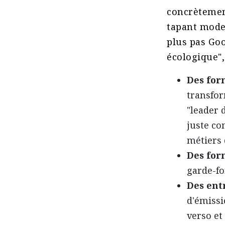
concrètemen
tapant mode
plus pas Go
écologique",
Des for
transfo
"leader 
juste co
métiers 
Des for
garde-fo
Des ent
d'émissi
verso et