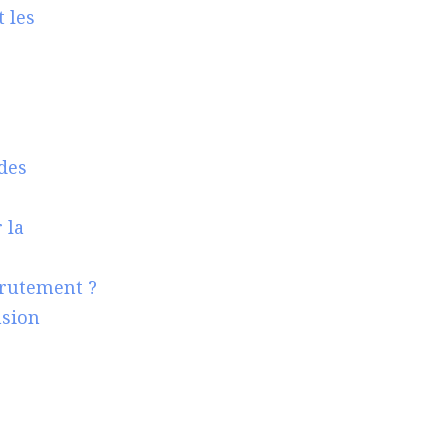
 les
des
 la
crutement ?
nsion