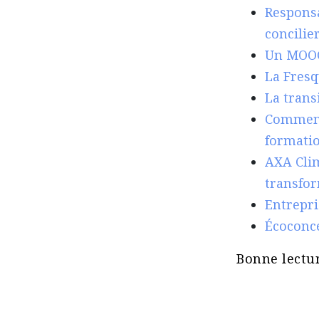
Responsa
concilier
Un MOOC 
La Fresq
La trans
Comment 
formati
AXA Clim
transfo
Entrepri
Écoconce
Bonne lectur