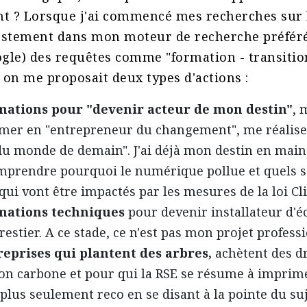
t ? Lorsque j'ai commencé mes recherches sur l
stement dans mon moteur de recherche préféré 
ogle) des requêtes comme "formation - transitio
 on me proposait deux types d'actions :
mations
pour "devenir acteur de mon destin"
, 
rmer en "entrepreneur du changement", me réali
du monde de demain". J'ai déjà mon destin en main 
mprendre pourquoi le numérique pollue et quels s
qui vont être impactés par les mesures de la loi Cl
mations techniques
pour devenir installateur d'é
restier. A ce stade, ce n'est pas mon projet profess
reprises qui plantent des arbres,
achètent des dr
on carbone et pour qui la RSE se résume à imprime
 plus seulement reco en se disant à la pointe du suj