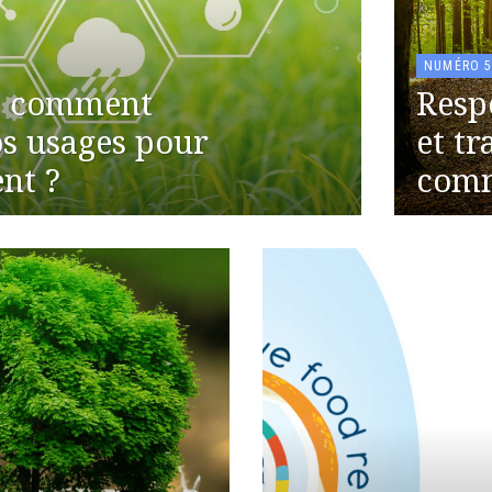
NUMÉRO 
 : comment
Resp
os usages pour
et tr
nt ?
comm