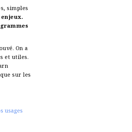
es, simples
 enjeux.
rogrammes
ouvé. On a
et utiles.
earn
ique sur les
os usages