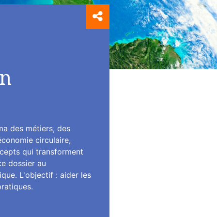
on
ma des métiers, des
conomie circulaire,
cepts qui transforment
e dossier au
e. L'objectif : aider les
ratiques.