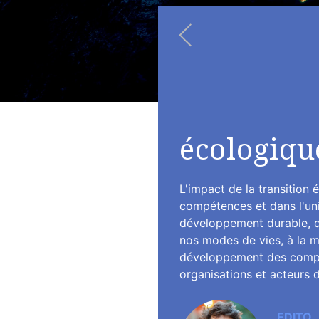
écologiqu
L'impact de la transition
compétences et dans l'uni
développement durable, d
nos modes de vies, à la 
développement des compéte
organisations et acteurs 
EDITO