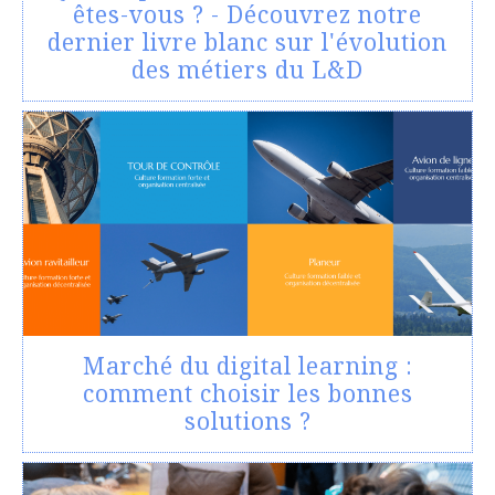
êtes-vous ? - Découvrez notre
dernier livre blanc sur l'évolution
des métiers du L&D
Marché du digital learning :
comment choisir les bonnes
solutions ?