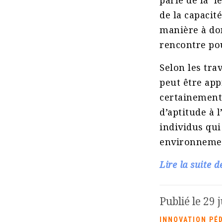
parle de la le
de la capacit
manière à do
rencontre pou
Selon les tra
peut être app
certainement 
d’aptitude à 
individus qui
environneme
Lire la suite d
Publié le 29 j
INNOVATION PÉ