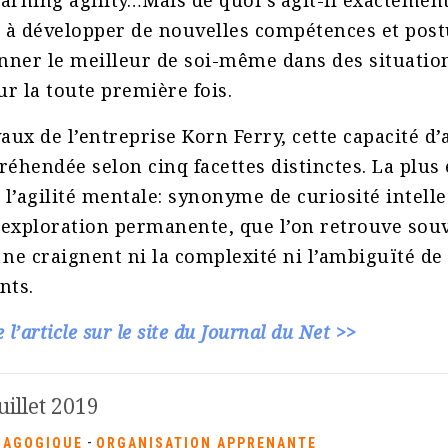
arning agility…Mais de quoi s’agit-il exactement 
é à développer de nouvelles compétences et post
nner le meilleur de soi-même dans des situation
r la toute première fois.
vaux de l’entreprise Korn Ferry, cette capacité d
réhendée selon cinq facettes distinctes. La plus 
l’agilité mentale: synonyme de curiosité intelle
l’exploration permanente, que l’on retrouve sou
 ne craignent ni la complexité ni l’ambiguïté de
nts.
e l’article sur le site du Journal du Net >>
uillet 2019
-
DAGOGIQUE
ORGANISATION APPRENANTE