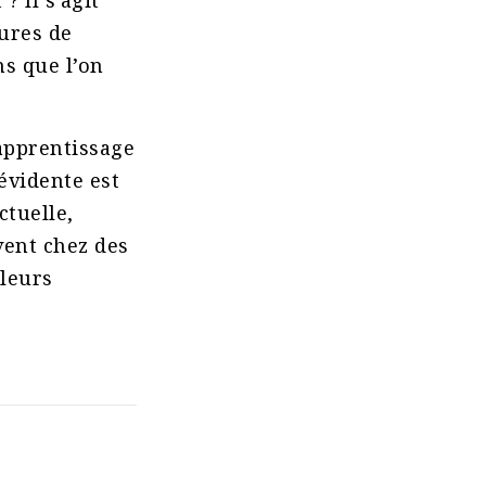
? Il s’agit
ures de
s que l’on
’apprentissage
évidente est
ctuelle,
vent chez des
 leurs