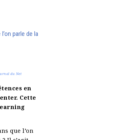
’on parle de la
ournal du Net
étences en
enter. Cette
Learning
ans que l’on