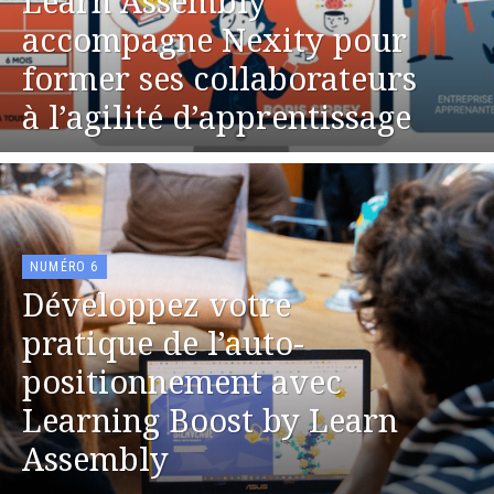
Learn Assembly
accompagne Nexity pour
former ses collaborateurs
à l’agilité d’apprentissage
NUMÉRO 6
Développez votre
pratique de l’auto-
positionnement avec
Learning Boost by Learn
Assembly