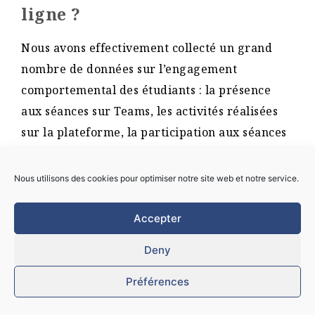
ligne ?
Nous avons effectivement collecté un grand
nombre de données sur l’engagement
comportemental des étudiants : la présence
aux séances sur Teams, les activités réalisées
sur la plateforme, la participation aux séances
de remédiations, etc.
Nous utilisons des cookies pour optimiser notre site web et notre service.
Aussi, nous avons collecté des informations à
travers un test d’autoévaluation des prérequis
Accepter
proposé sur la plateforme en ligne avant
chaque séance. Nous avons encore d’autres
Deny
sources de données, comme leur activité sur un
Préférences
mur anonyme de messages où ils pouvaient
poser leurs questions durant le cours.