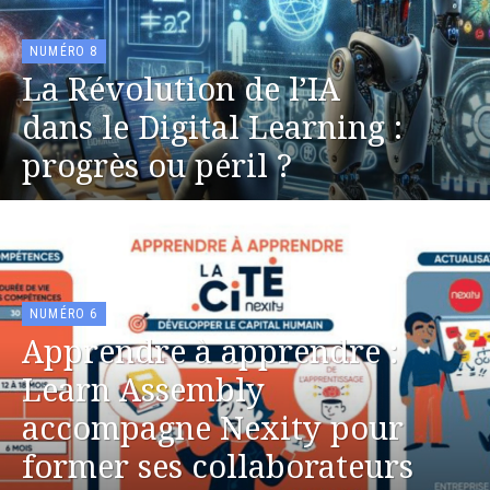
NUMÉRO 8
La Révolution de l’IA
dans le Digital Learning :
progrès ou péril ?
NUMÉRO 6
Apprendre à apprendre :
Learn Assembly
accompagne Nexity pour
former ses collaborateurs