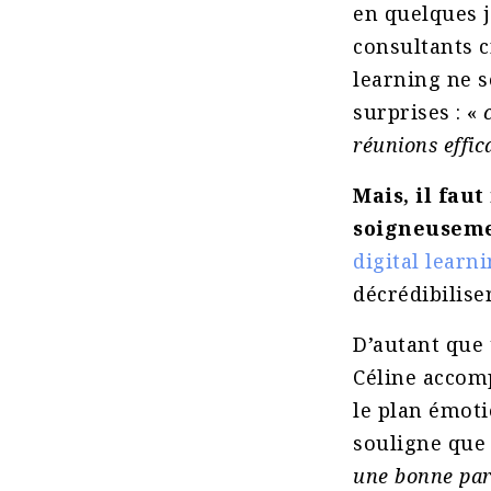
en quelques 
consultants 
learning ne so
surprises : «
réunions effic
Mais, il faut
soigneusemen
digital learn
décrédibilise
D’autant que 
Céline accomp
le plan émot
souligne que 
une bonne par