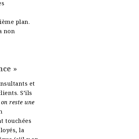
es
ième plan.
a non
ence »
nsultants et
ients. S’ils
 on reste une
n
nt touchées
loyés, la