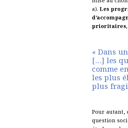
mise au chôma
a).
Les progr
d’accompagn
prioritaires
« Dans un
[…] les q
comme enc
les plus 
plus frag
Pour autant, 
question soc