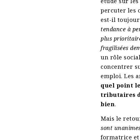
étude sur les
percuter les o
est-il toujour
tendance à pe
plus prioritai
fragilisées de
un rôle social
concentrer su
emploi. Les 
quel point l
tributaires 
bien
.
Mais le retou
sont unanimes 
formatrice et