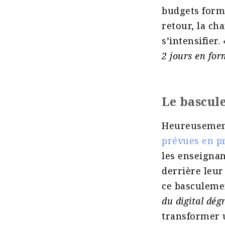
budgets forma
retour, la ch
s’intensifier.
2 jours en for
Le bascul
Heureusement
prévues en pr
les enseignan
derrière leur
ce basculemen
du digital dég
transformer u