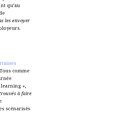
ant qu’au
 de
as les envoyer
ployeurs.
rtaines
 Tous comme
urnée
 learning »,
trouvés à faire
e
es scénarisés