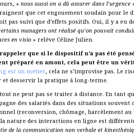
jours, «
nous aussi on a dû assurer dans l’urgence
»
craignent que cet engouement soudain pour le di
it pas suivi que d’effets positifs. Oui, il y a eu 
certains managers ont réalisé qu’on pouvait condui
aces en visio
» relève Céline Julien.
 rappeler que si le dispositif n’a pas été pens
t préparé en amont, cela peut être un vérit
ing est un métier
, cela ne s’improvise pas. Le ri
r et desservir la pratique à long-terme.
tout ne peut pas se traiter à distance. En tant q
agne des salariés dans des situations souvent 
ionnel (reconversion, chômage, harcèlement au t
la nature des interactions en ligne est différent
tie de la communication non verbale et kinesthési