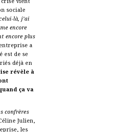
 crise vient
on sociale
ui-là, j’ai
omme encore
ont encore plus
entreprise a
é est de se
riés déjà en
ise révèle à
ont
 quand ça va
s confrères
Céline Julien,
eprise, les