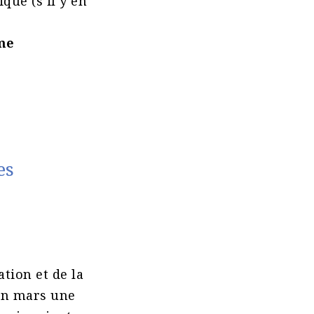
que (s’il y en
me
es
ation et de la
en mars une