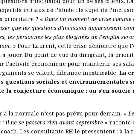
 questions d’inclusion pour un de ses clients. La
bjectifs initiaux de l’étude : le sujet de l’inclusi
s prioritaire ? «
Dans un moment de crise comme cel
nser que les questions d’inclusion apparaissent c
res, les personnes les plus éloignées de l’emploi ser
main.
» Pour Laurent, cette crise démontre que l’
 à jouer. Du point de vue du dirigeant, la priorit
r l’activité économique pour maintenir ses sala
arguments se valent, dilemme inextricable.
La cr
es questions sociales et environnementales s
de la conjecture économique : on s’en soucie
r à la normale n’est pas prévu pour demain. «
Le
: il ne se passera rien avant septembre
» raconte 
 coach. Les consultants RH le pressentent : à la r