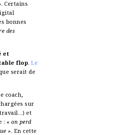
. Certains
gital
des bonnes
re des
é et
able flop
.
Le
sque serait de
ue coach,
chargées sur
ravail…) et
e : «
on perd
que
». En cette