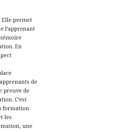
.
Elle permet
de l’apprenant
a mémoire
ation. En
spect
place
x apprenants de
re preuve de
tion. C’est
a formation.
t les
ormation, une