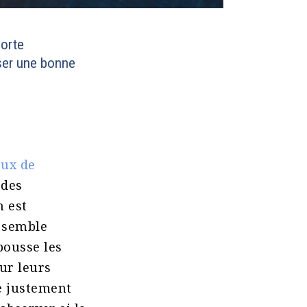
porte
iser une bonne
eux de
 des
n est
i semble
ousse les
ur leurs
re justement