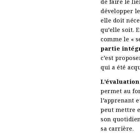
de faire le l
développer le
elle doit néc
qu’elle soit.
comme le « se
partie intég
c’est propose
qui a été acq
L’évaluation
permet au fo
l’apprenant et
peut mettre 
son quotidien
sa carrière.