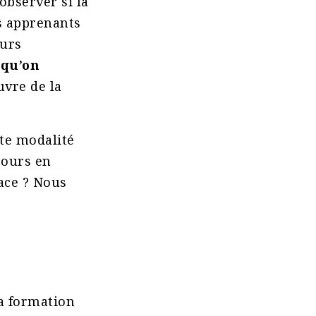
observer si la
es apprenants
eurs
 qu’on
vre de la
tte modalité
cours en
ace ? Nous
la formation