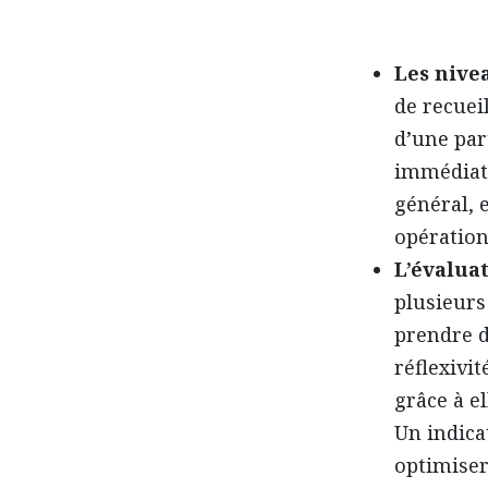
Les nive
de recuei
d’une par
immédiate
général, 
opération
L’évaluat
plusieurs
prendre d
réflexivit
grâce à e
Un indica
optimiser.