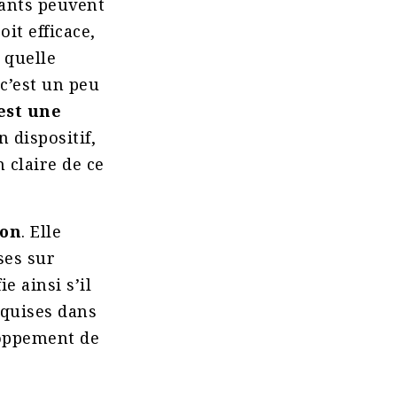
nants peuvent
it efficace,
 quelle
 c’est un peu
est une
n dispositif,
 claire de ce
ion
. Elle
ses sur
e ainsi s’il
cquises dans
eloppement de