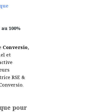
ique
 au 100%
de
Conversio
,
el et
active
eurs
trice RSE &
Conversio.
ique pour