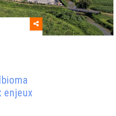
lbioma
x enjeux
e