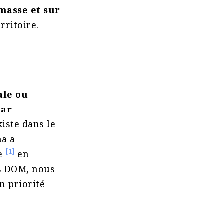
masse et sur
erritoire.
ale ou
par
xiste dans le
ma a
[1]
se
en
es DOM, nous
n priorité