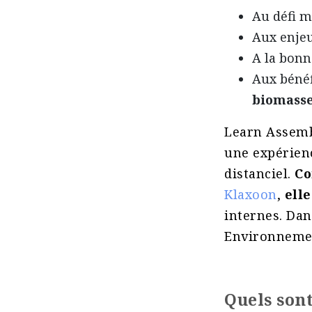
Au défi m
Aux enjeu
A la bon
Aux bénéf
biomass
Learn Assemb
une expérien
distanciel.
Co
Klaxoon
,
ell
internes. Dan
Environnement
Quels sont