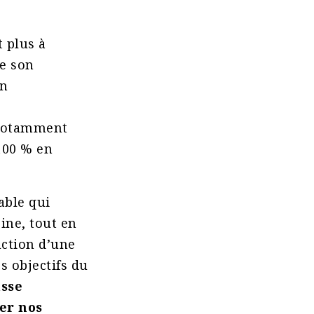
 plus à
te son
on
otamment
100 % en
able qui
ine, tout en
uction d’une
es objectifs du
asse
er nos