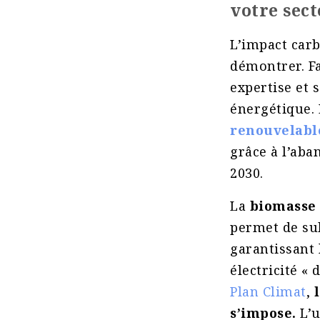
votre sect
L’impact carb
démontrer. Fa
expertise et 
énergétique.
renouvelabl
grâce à l’aba
2030.
La
biomasse 
permet de sub
garantissant 
électricité « 
Plan Climat
,
l
s’impose.
L’