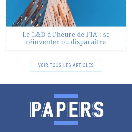
Le L&D à l’heure de l’IA : se
réinventer ou disparaître
VOIR TOUS LES ARTICLES