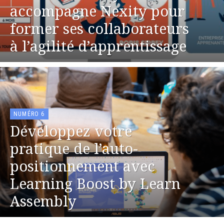
accompagne Nexity pour
former ses collaborateurs
à l’agilité d’apprentissage
NUMÉRO 6
Développez votre
pratique de l’auto-
positionnement avec
Learning Boost by Learn
Assembly