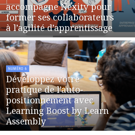
accompagne Nexity pour
former ses collaborateurs
à l’agilité d’apprentissage
NUMÉRO 6
Développez votre
pratique de l’auto-
positionnement avec
Learning Boost by Learn
Assembly