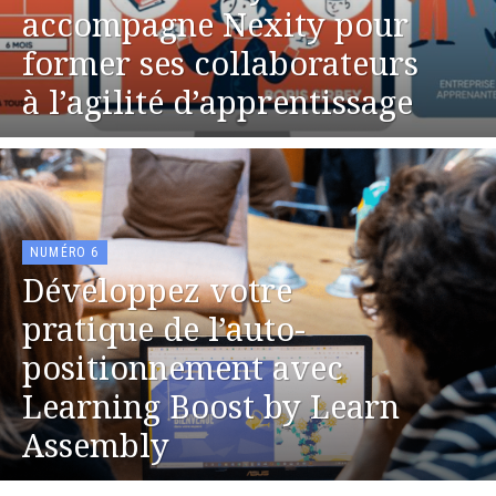
accompagne Nexity pour
former ses collaborateurs
à l’agilité d’apprentissage
NUMÉRO 6
Développez votre
pratique de l’auto-
positionnement avec
Learning Boost by Learn
Assembly