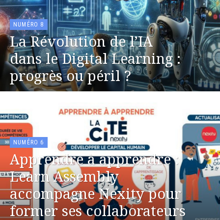
NUMÉRO 8
La Révolution de l’IA
dans le Digital Learning :
progrès ou péril ?
NUMÉRO 6
Apprendre à apprendre :
Learn Assembly
accompagne Nexity pour
former ses collaborateurs