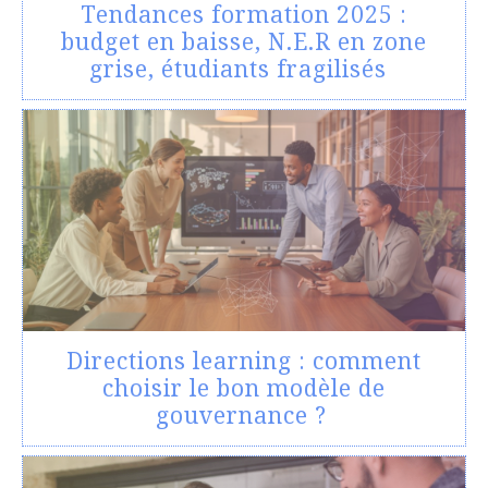
Tendances formation 2025 :
budget en baisse, N.E.R en zone
grise, étudiants fragilisés
Directions learning : comment
choisir le bon modèle de
gouvernance ?