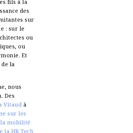
s fils à la
issance des
imitantes sur
e : sur le
rchitectes ou
iques, ou
rmonie. Et
 de la
me, nous
n. Des
a Vitaud
à
ne sur les
la mobilité
de la HR Tech