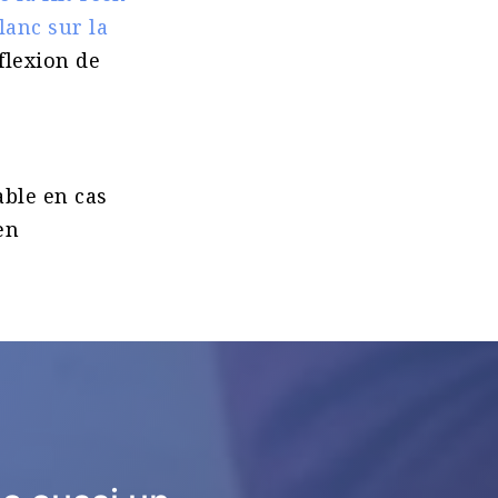
lanc sur la
flexion de
able en cas
en