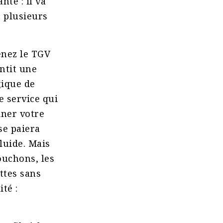
nte : il va
t plusieurs
enez le TGV
antit une
gique de
e service qui
iner votre
se paiera
luide. Mais
ouchons, les
ttes sans
té :