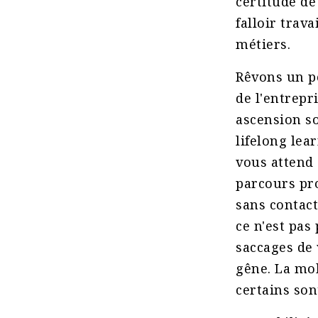
certitude de 
falloir trav
métiers.
Rêvons un pe
de l'entrepr
ascension so
lifelong lea
vous attend 
parcours pro
sans contact
ce n'est pas
saccages de 
gêne. La mob
certains son