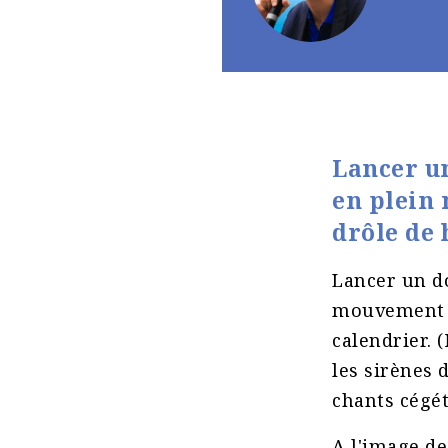
Lancer un
en plein
drôle de 
Lancer un do
mouvement d
calendrier. 
les sirènes d
chants cégét
A l'image de