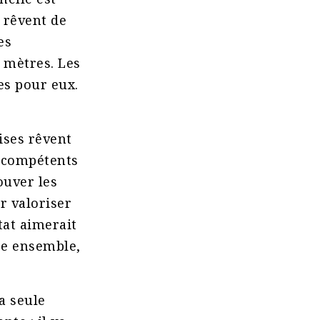
s rêvent de
es
x mètres. Les
es pour eux.
rises rêvent
a compétents
ouver les
r valoriser
tat aimerait
vre ensemble,
a seule