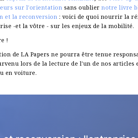
eurs sur l'orientation
sans oublier
notre livre b
n et la reconversion
: voici de quoi nourrir la ré
ise -et la vôtre - sur les enjeux de la mobilité.
e !
action de LA Papers ne pourra être tenue respons
urvenu lors de la lecture de l'un de nos articles 
ou en voiture.