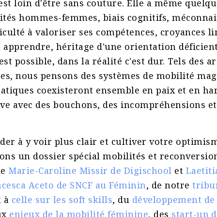
est loin d'être sans couture. Elle a même quelque
alités hommes-femmes, biais cognitifs, méconna
ficulté à valoriser ses compétences, croyances l
à apprendre, héritage d'une orientation déficient
est possible, dans la réalité c'est dur. Tels des a
tes, nous pensons des systèmes de mobilité mag
ratiques coexisteront ensemble en paix et en ha
uve avec des bouchons, des incompréhensions et
der à y voir plus clair et cultiver votre optimis
ns un dossier spécial mobilités et reconversio
de
Marie-Caroline Missir de Digischool
et
Laetiti
ncesca Aceto de SNCF au Féminin
, de notre
tribu
x
à
celle sur les soft skills
, du
développement de 
ux
enjeux de la mobilité féminine
, des
start-up 