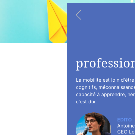
professio
La mobilité est loin d'êtr
cognitifs, méconnaissance
capacité à apprendre, hérit
c'est dur.
EDITO
Antoine
CEO Le