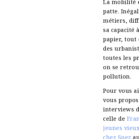
La mobilité 
patte. Inég
métiers, dif
sa capacité 
papier, tout 
des urbanis
toutes les p
on se retro
pollution.
Pour vous ai
vous proposo
interviews 
celle de
Fra
jeunes vieu
chez Suez
a