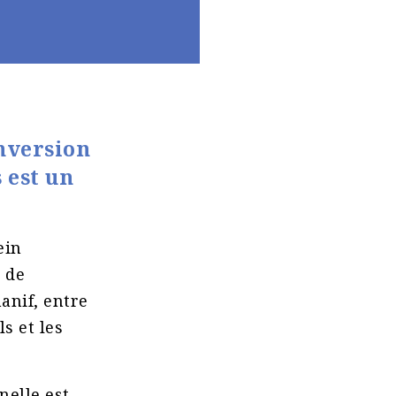
onversion
 est un
ein
 de
anif, entre
ls et les
nelle est