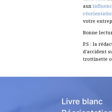
aux
influenc
réorientatio
votre entrepr
Bonne lectur
P.S : la réd
d'accident s
trottinette 
Livre blanc