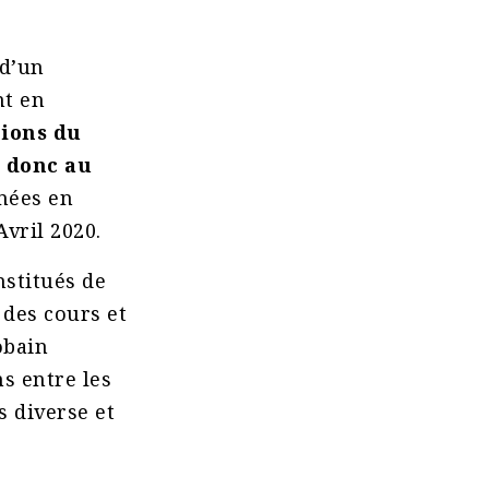
 d’un
nt en
gions du
 donc au
mées en
Avril 2020.
nstitués de
 des cours et
obain
s entre les
s diverse et