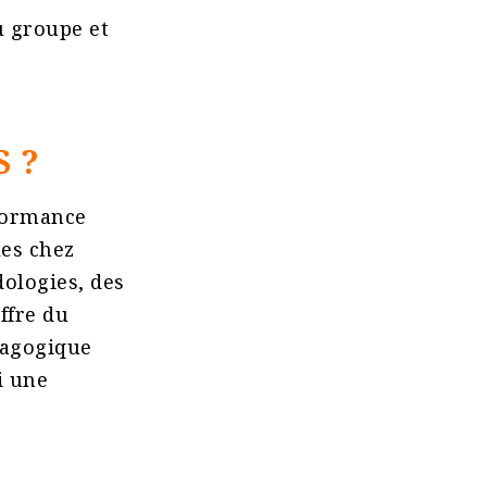
u groupe et
S ?
formance
les chez
dologies, des
ffre du
dagogique
i une