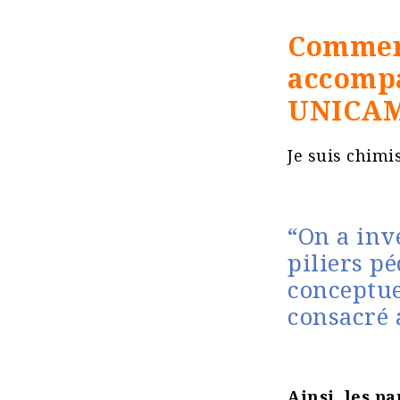
Comment
accompa
UNICAM
Je suis chimi
“On a inv
piliers p
conceptue
consacré 
Ainsi, les p