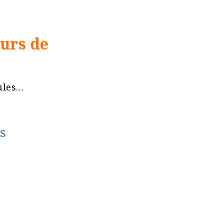
urs de
ules…
s