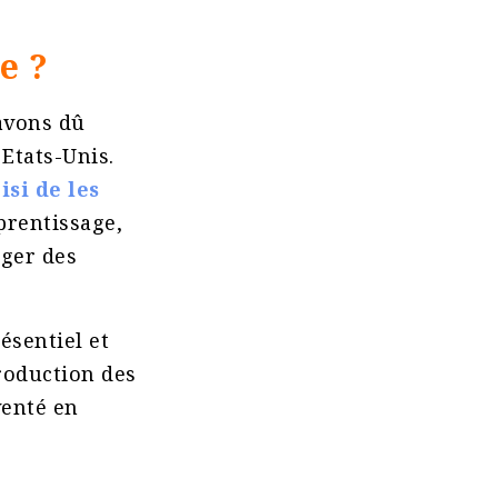
e ?
avons dû
 Etats-Unis.
si de les
pprentissage,
ager des
ésentiel et
roduction des
venté en