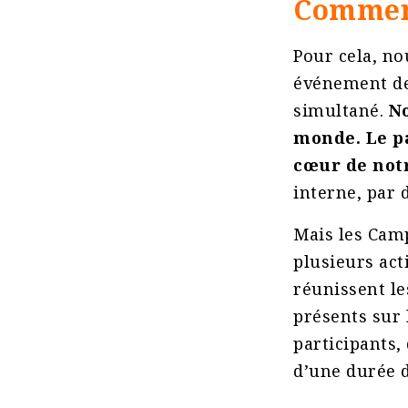
Commen
Pour cela, no
événement de 
simultané.
No
monde. Le p
cœur de no
interne, par 
Mais les Camp
plusieurs act
réunissent le
présents sur 
participants,
d’une durée d