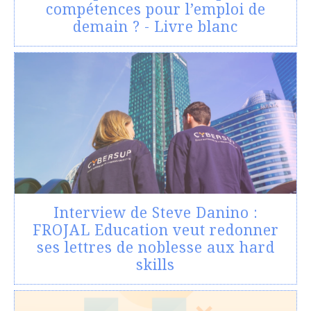
compétences pour l’emploi de
demain ? - Livre blanc
Interview de Steve Danino :
FROJAL Education veut redonner
ses lettres de noblesse aux hard
skills