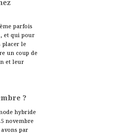
hez
tème parfois
, et qui pour
 placer le
tre un coup de
n et leur
vembre ?
 mode hybride
e 25 novembre
 avons par