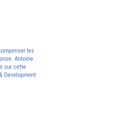
écompenser les
eprise. Antoine
s sur cette
g & Development