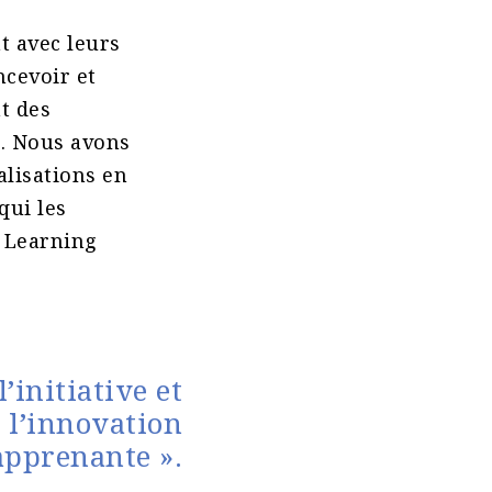
t avec leurs
cevoir et
t des
e. Nous avons
lisations en
qui les
a Learning
initiative et
 l’innovation
 apprenante ».