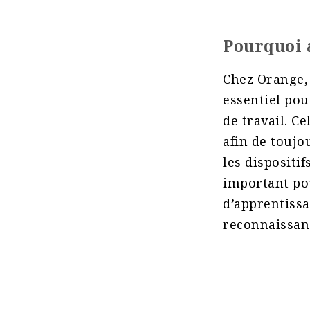
Pourquoi a
Chez Orange,
essentiel pou
de travail. C
afin de touj
les dispositi
important pou
d’apprentissa
reconnaissanc