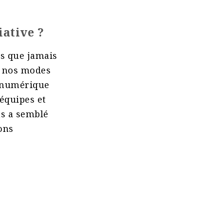
iative ?
s que jamais
e nos modes
u numérique
 équipes et
us a semblé
ons