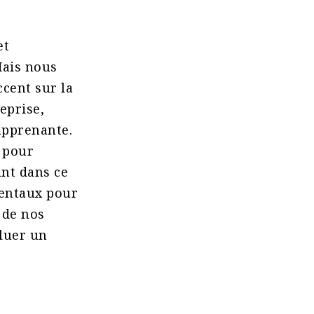
et
Mais nous
ccent sur la
eprise,
 apprenante.
 pour
ant dans ce
mentaux pour
 de nos
aluer un