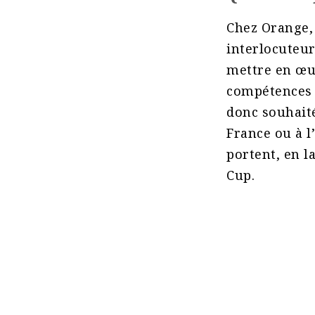
Chez Orange,
interlocuteu
mettre en œu
compétences d
donc souhait
France ou à l’
portent, en l
Cup.