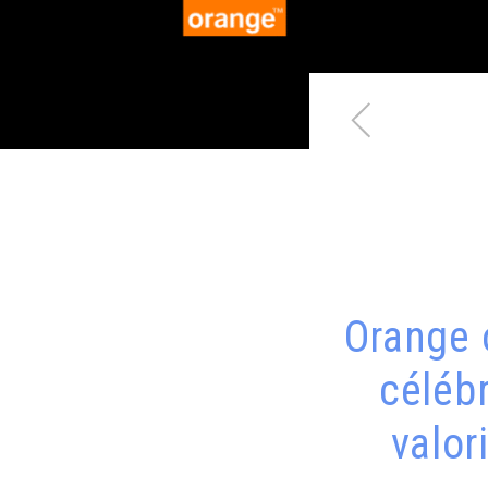
Orange 
céléb
valor