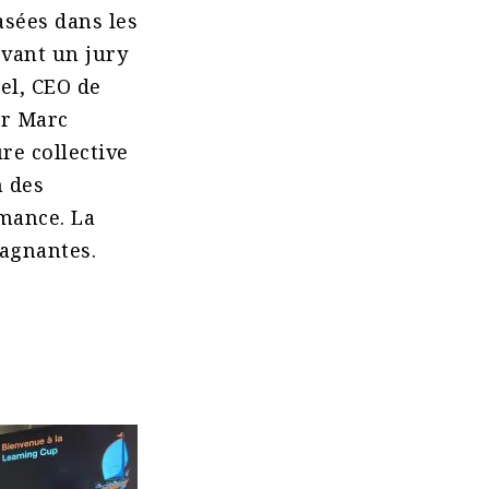
asées dans les
evant un jury
el, CEO de
ur Marc
re collective
n des
rmance. La
gagnantes.