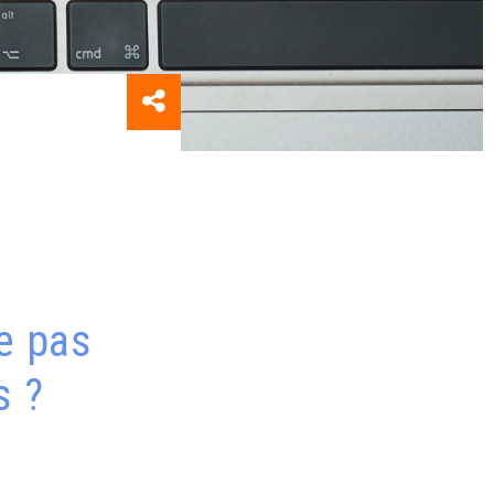
e pas
s ?