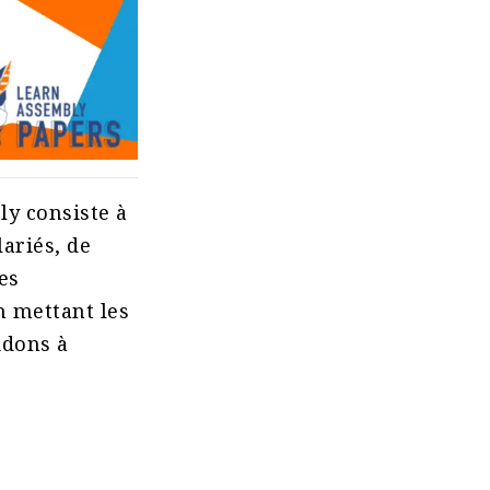
y consiste à
lariés, de
es
n mettant les
idons à