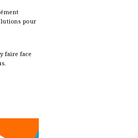
lément
olutions pour
y faire face
us.