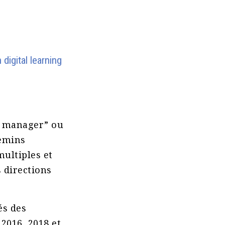
digital learning
ng manager” ou
hemins
ultiples et
s directions
és des
2016, 2018 et