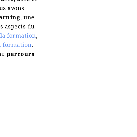
ous avons
earning
, une
s aspects du
la formation
,
a formation
.
eau
parcours