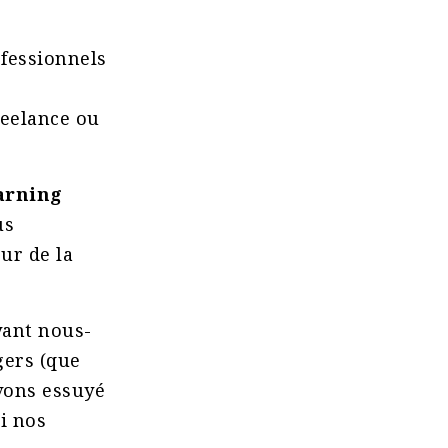
?
fessionnels
reelance ou
arning
us
ur de la
yant nous-
ers (que
vons essuyé
i nos