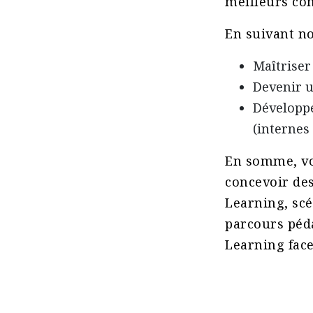
meilleurs con
En suivant no
Maîtriser
Devenir u
Développ
(internes
En somme, vo
concevoir des
Learning, scé
parcours péda
Learning face