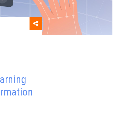
earning
ormation