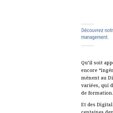
Découvrez notre
management.
Qu’il soit ap
encore “ingén
mènent au Dig
variées, qui 
de formation
Et des Digit
centaines de