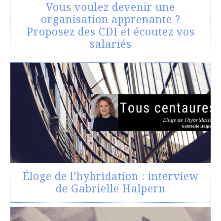
Vous voulez devenir une
organisation apprenante ?
Proposez des CDI et écoutez vos
salariés
Éloge de l’hybridation : interview
de Gabrielle Halpern