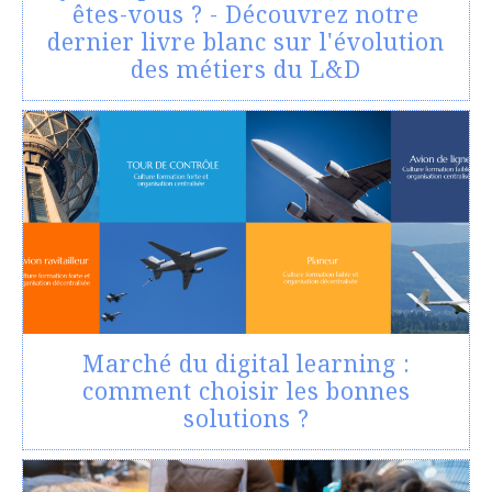
êtes-vous ? - Découvrez notre
dernier livre blanc sur l'évolution
des métiers du L&D
Marché du digital learning :
comment choisir les bonnes
solutions ?