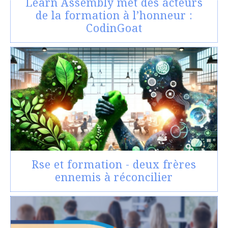
Learn Assembly met des acteurs
de la formation à l’honneur :
CodinGoat
Rse et formation - deux frères
ennemis à réconcilier