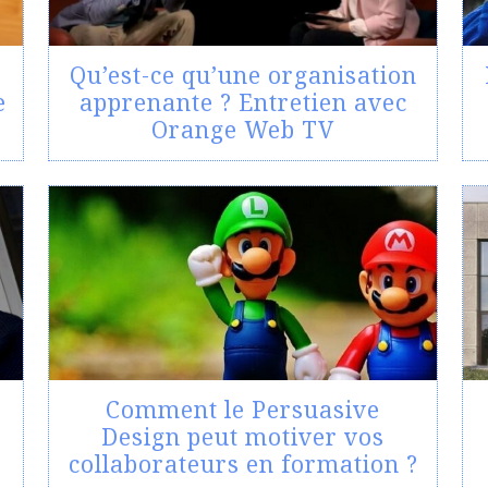
Qu’est-ce qu’une organisation
e
apprenante ? Entretien avec
Orange Web TV
Comment le Persuasive
Design peut motiver vos
collaborateurs en formation ?