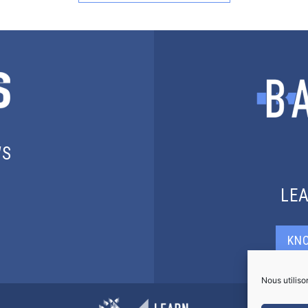
WS
LE
KN
Nous utiliso